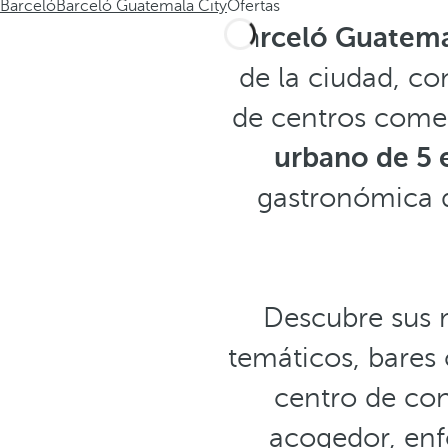
Barceló
Barceló Guatemala City
Ofertas
Barceló Guatema
de la ciudad, co
de centros comerc
urbano de 5 e
gastronómica d
Descubre sus m
temáticos, bares 
centro de con
acogedor, enf