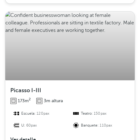
Picasso I-III
2
173m
3m altura
Escuela:
120pax
Teatro:
150pax
U:
60pax
Banquete:
110pax
Ver detalle