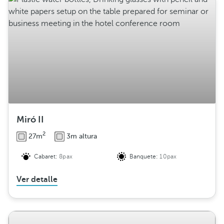
Miró II
2
27m
3m altura
Cabaret:
8pax
Banquete:
10pax
Ver detalle