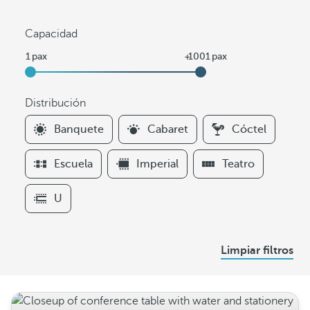
Capacidad
Distribución
F
Banquete
Cabaret
Cóctel
i
l
Escuela
Imperial
Teatro
t
e
U
r
s
D
Limpiar filtros
i
s
t
r