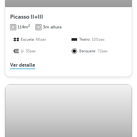
Picasso II+III
2
114m
3m altura
Escuela:
66pax
Teatro:
100pax
U:
35pax
Banquete:
72pax
Ver detalle