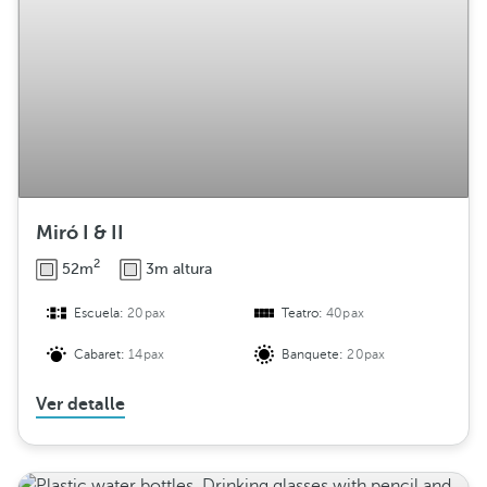
Miró I & II
2
52m
3m altura
Escuela:
20pax
Teatro:
40pax
Cabaret:
14pax
Banquete:
20pax
Ver detalle