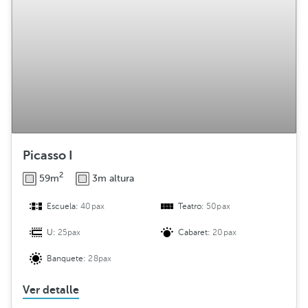
Picasso I
2
59m
3m altura
Escuela:
40pax
Teatro:
50pax
U:
25pax
Cabaret:
20pax
Banquete:
28pax
Ver detalle