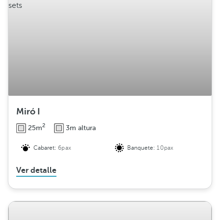
i
b
u
c
i
ó
n
Miró I
2
25m
3m altura
Cabaret:
6pax
Banquete:
10pax
Ver detalle