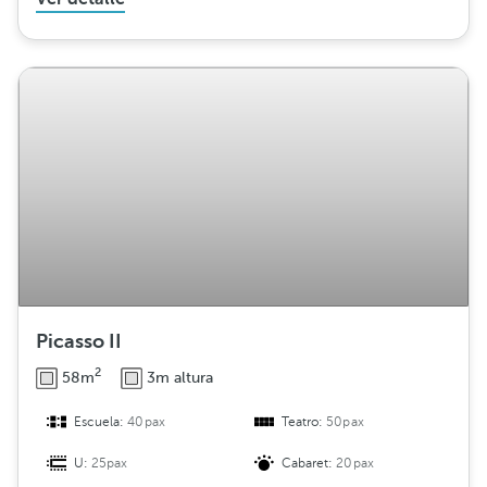
Picasso II
2
58m
3m altura
Escuela:
40pax
Teatro:
50pax
U:
25pax
Cabaret:
20pax