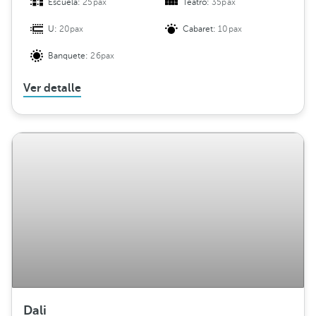
Escuela:
25pax
Teatro:
35pax
U:
20pax
Cabaret:
10pax
Banquete:
26pax
Ver detalle
Dali