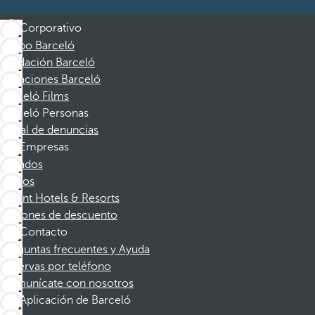
Corporativo
Grupo Barceló
Fundación Barceló
Vacaciones Barceló
Barceló Films
Barceló Personas
Canal de denuncias
Empresas
Afiliados
Socios
Dorint Hotels & Resorts
Cupones de descuento
Contacto
Preguntas frecuentes y Ayuda
Reservas por teléfono
Comunícate con nosotros
Aplicación de Barceló