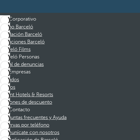
Corporativo
Grupo Barceló
Fundación Barceló
Vacaciones Barceló
Barceló Films
Barceló Personas
Canal de denuncias
Empresas
Afiliados
Socios
Dorint Hotels & Resorts
Cupones de descuento
Contacto
Preguntas frecuentes y Ayuda
Reservas por teléfono
Comunícate con nosotros