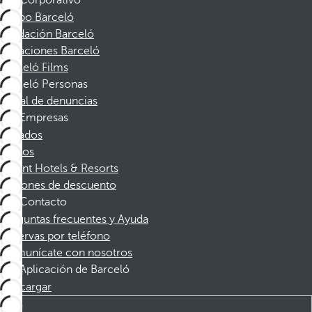
Corporativo
Grupo Barceló
Fundación Barceló
Vacaciones Barceló
Barceló Films
Barceló Personas
Canal de denuncias
Empresas
Afiliados
Socios
Dorint Hotels & Resorts
Cupones de descuento
Contacto
Preguntas frecuentes y Ayuda
Reservas por teléfono
Comunícate con nosotros
Aplicación de Barceló
Descargar