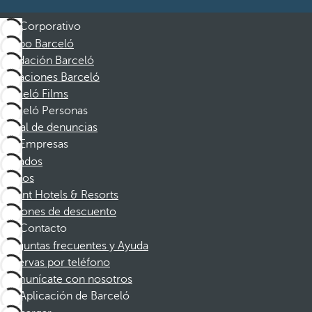
Corporativo
Grupo Barceló
Fundación Barceló
Vacaciones Barceló
Barceló Films
Barceló Personas
Canal de denuncias
Empresas
Afiliados
Socios
Dorint Hotels & Resorts
Cupones de descuento
Contacto
Preguntas frecuentes y Ayuda
Reservas por teléfono
Comunícate con nosotros
Aplicación de Barceló