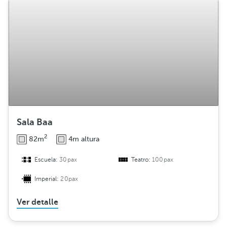
Sala Baa
2
82m
4m altura
Escuela:
30pax
Teatro:
100pax
Imperial:
20pax
Ver detalle