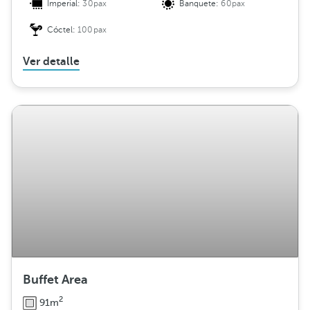
Imperial:
30pax
Banquete:
60pax
Cóctel:
100pax
Ver detalle
Buffet Area
2
91m