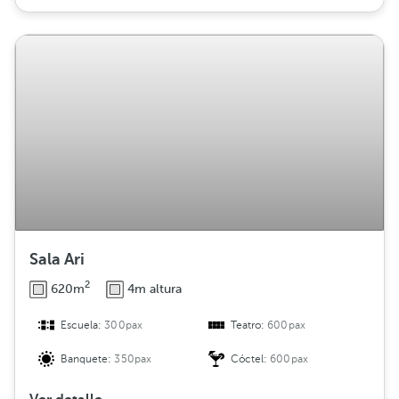
Sala Ari
2
620m
4m altura
Escuela:
300pax
Teatro:
600pax
Banquete:
350pax
Cóctel:
600pax