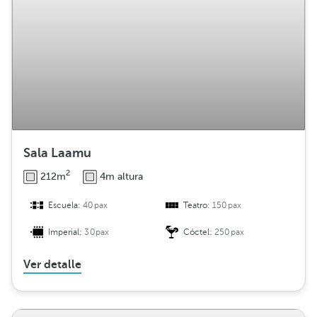
i
b
u
c
i
ó
n
Sala Laamu
2
212m
4m altura
Escuela:
40pax
Teatro:
150pax
Imperial:
30pax
Cóctel:
250pax
Ver detalle