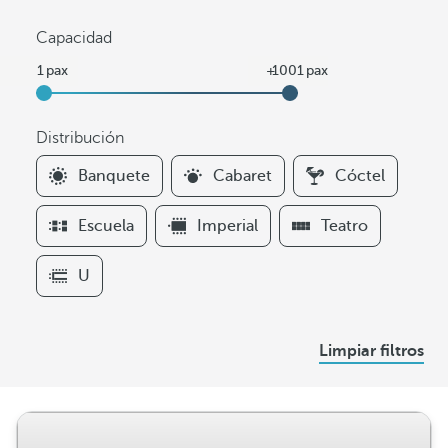
Capacidad
Distribución
F
Banquete
Cabaret
Cóctel
i
l
Escuela
Imperial
Teatro
t
e
U
r
s
D
Limpiar filtros
i
s
t
r