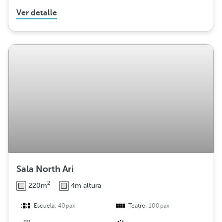
Ver detalle
Sala North Ari
2
220m
4m altura
Escuela:
40pax
Teatro:
100pax