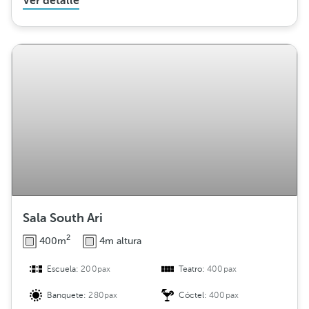
Ver detalle
Sala South Ari
2
400m
4m altura
Escuela:
200pax
Teatro:
400pax
Banquete:
280pax
Cóctel:
400pax