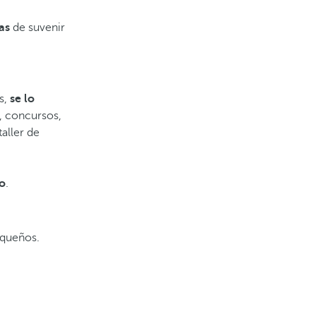
as
de suvenir
s,
se lo
, concursos,
aller de
io
.
equeños.