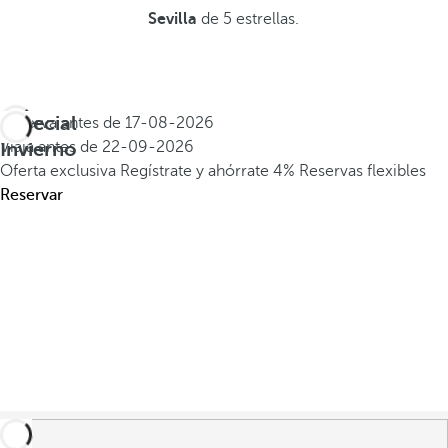
Sevilla
de 5 estrellas.
Especial
Reserva antes de
17-08-2026
Invierno
Viaja antes de
22-09-2026
Oferta exclusiva
Regístrate y ahórrate 4%
Reservas flexibles
Reservar