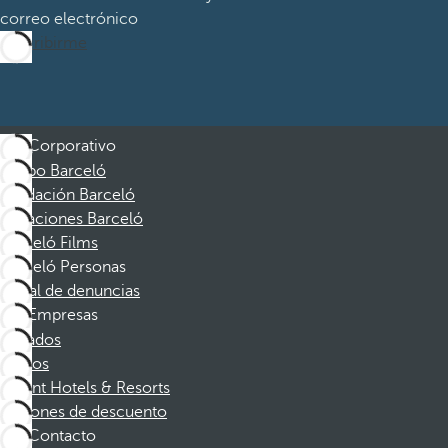
correo electrónico
Suscribirme
Corporativo
Grupo Barceló
Fundación Barceló
Vacaciones Barceló
Barceló Films
Barceló Personas
Canal de denuncias
Empresas
Afiliados
Socios
Dorint Hotels & Resorts
Cupones de descuento
Contacto