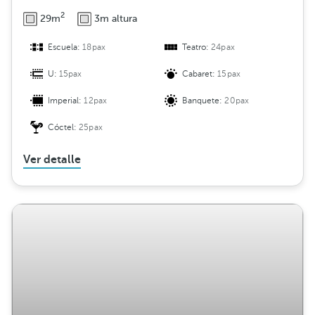
2
29m
3m altura
Escuela:
18pax
Teatro:
24pax
U:
15pax
Cabaret:
15pax
Imperial:
12pax
Banquete:
20pax
Cóctel:
25pax
Ver detalle