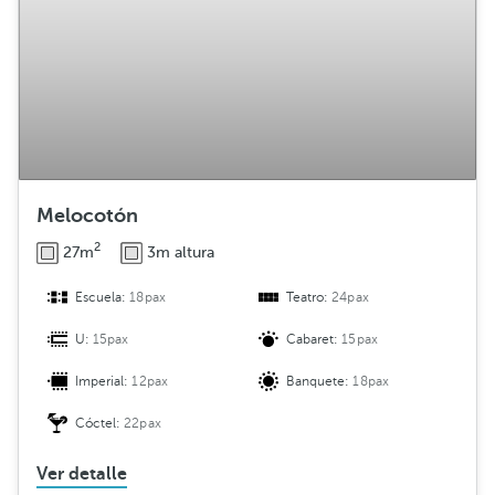
Melocotón
2
27m
3m altura
Escuela:
18pax
Teatro:
24pax
U:
15pax
Cabaret:
15pax
Imperial:
12pax
Banquete:
18pax
Cóctel:
22pax
Ver detalle