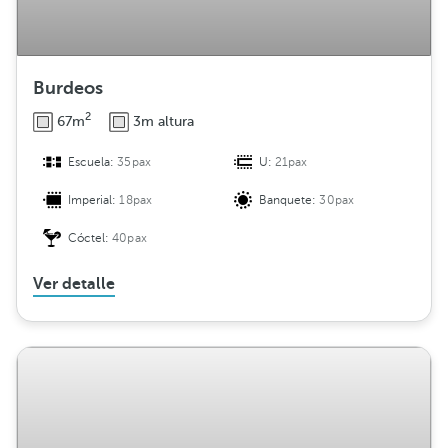
n
Burdeos
2
67m
3m altura
Escuela:
35pax
U:
21pax
Imperial:
18pax
Banquete:
30pax
Cóctel:
40pax
Ver detalle