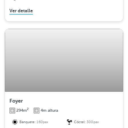
Ver detalle
Foyer
2
294m
4m altura
Banquete:
160pax
Cóctel:
300pax