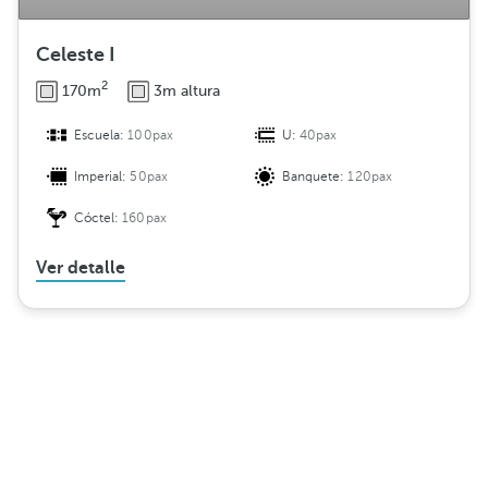
Celeste I
2
170m
3m altura
Escuela:
100pax
U:
40pax
Imperial:
50pax
Banquete:
120pax
Cóctel:
160pax
Ver detalle