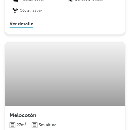
Cóctel:
22pax
Ver detalle
Melocotón
2
27m
3m altura