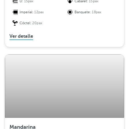
U:
15pax
Cabaret:
15pax
Imperial:
12pax
Banquete:
18pax
Cóctel:
20pax
Ver detalle
Mandarina