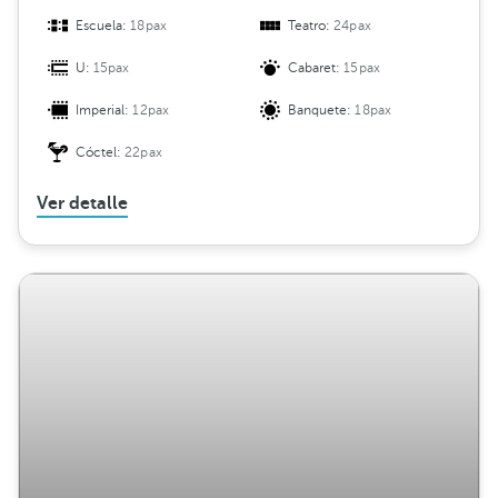
Escuela:
18pax
Teatro:
24pax
U:
15pax
Cabaret:
15pax
Imperial:
12pax
Banquete:
18pax
Cóctel:
22pax
Ver detalle