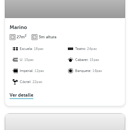
Marino
2
27m
3m altura
Escuela:
18pax
Teatro:
24pax
U:
15pax
Cabaret:
15pax
Imperial:
12pax
Banquete:
18pax
Cóctel:
22pax
Ver detalle