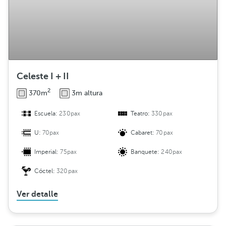
Celeste I + II
2
370m
3m altura
Escuela:
230pax
Teatro:
330pax
U:
70pax
Cabaret:
70pax
Imperial:
75pax
Banquete:
240pax
Cóctel:
320pax
Ver detalle