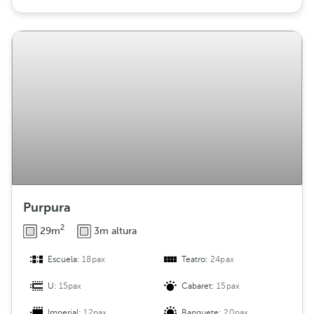
Purpura
2
29m
3m altura
Escuela:
18pax
Teatro:
24pax
U:
15pax
Cabaret:
15pax
Imperial:
12pax
Banquete:
20pax