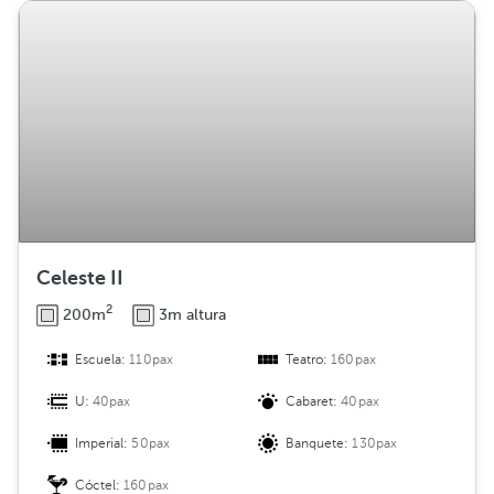
Celeste II
2
200m
3m altura
Escuela:
110pax
Teatro:
160pax
U:
40pax
Cabaret:
40pax
Imperial:
50pax
Banquete:
130pax
Cóctel:
160pax