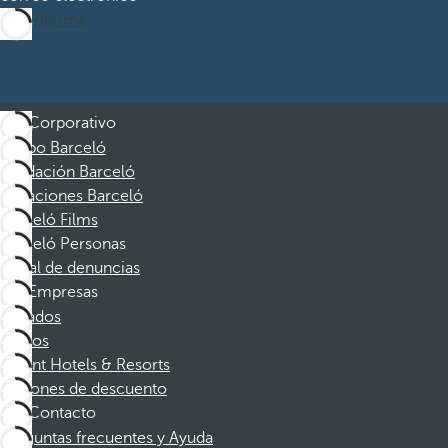
Suscribirme
Corporativo
Grupo Barceló
Fundación Barceló
Vacaciones Barceló
Barceló Films
Barceló Personas
Canal de denuncias
Empresas
Afiliados
Socios
Dorint Hotels & Resorts
Cupones de descuento
Contacto
Preguntas frecuentes y Ayuda