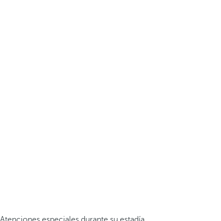
Atenciones especiales durante su estadía