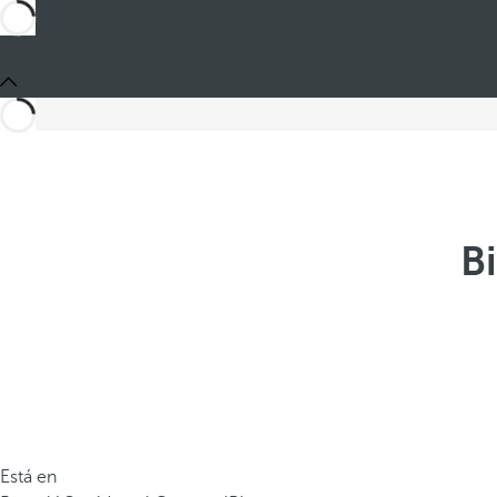
B
Está en