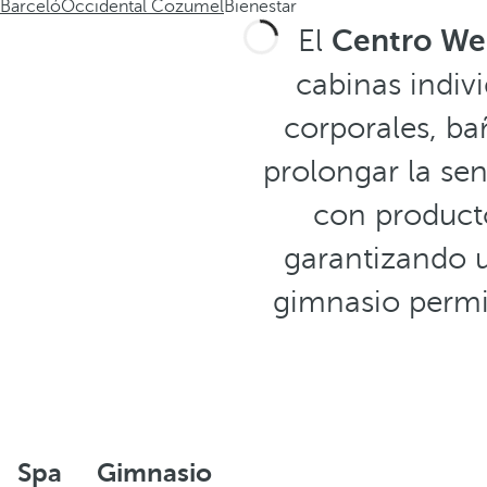
Barceló
Occidental Cozumel
Bienestar
El
Centro Wel
cabinas indivi
corporales, ba
prolongar la sen
con producto
garantizando u
gimnasio permi
Spa
Gimnasio