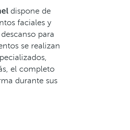
mel
dispone de
ntos faciales y
e descanso para
entos se realizan
pecializados,
ás, el completo
rma durante sus