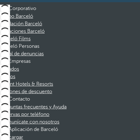
Corporativo
Grupo Barceló
Fundación Barceló
Vacaciones Barceló
Barceló Films
Barceló Personas
Canal de denuncias
Empresas
Afiliados
Socios
Dorint Hotels & Resorts
Cupones de descuento
Contacto
Preguntas frecuentes y Ayuda
Reservas por teléfono
Comunícate con nosotros
Aplicación de Barceló
Descargar