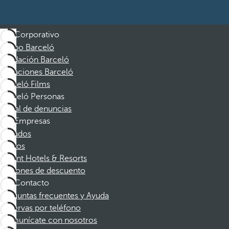
Corporativo
Grupo Barceló
Fundación Barceló
Vacaciones Barceló
Barceló Films
Barceló Personas
Canal de denuncias
Empresas
Afiliados
Socios
Dorint Hotels & Resorts
Cupones de descuento
Contacto
Preguntas frecuentes y Ayuda
Reservas por teléfono
Comunícate con nosotros