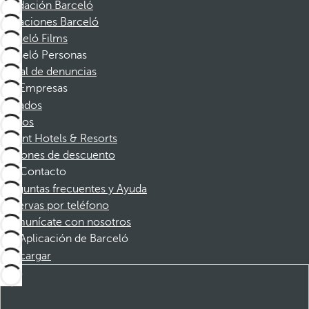
Fundación Barceló
Vacaciones Barceló
Barceló Films
Barceló Personas
Canal de denuncias
Empresas
Afiliados
Socios
Dorint Hotels & Resorts
Cupones de descuento
Contacto
Preguntas frecuentes y Ayuda
Reservas por teléfono
Comunícate con nosotros
Aplicación de Barceló
Descargar