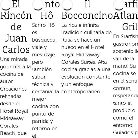
El
Santo
Il
Starf
Rincón
Hô
Bocconcino
Atlan
de
Santo Hô
La rica e infinita
Gril
es
tradición culinaria de
Juan
En Starfish
búsqueda,
Italia se hace un
gastronom
viaje y
hueco en el Hotel
Carlos
sostenibil
mestizaje
Royal Hideaway
van de la
Una mirada
pero
Corales Suites. Alta
mano. Su
gourmet a la
también
cocina gracias a una
cocina se
cocina de
sabor,
evolución constante
en el sent
autor.
técnica y
y un enfoque
común,
Creaciones
cercanía: la
contemporáneo.
respetand
refinadas
mejor
tanto el
desde el
cocina con
producto
Hotel Royal
punto de
como el
Hideaway
partida y
entorno.
Corales
retorno en
Guiados p
Beach, que
el