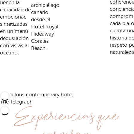
coherenci
tienen la
archipiélago
conciencia
capacidad de
canario
compromi
emocionar,
desde el
cada plat
sintetizadas
Hotel Royal
cuenta un
en un menú
Hideaway
historia d
degustación
Corales
respeto po
con vistas al
Beach.
naturaleza
océano.
A fabulous contemporary hotel
Experiencias que
The Telegraph
inspiran