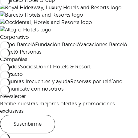
Corporativo
Grupo Barceló
Fundación Barceló
Vacaciones Barceló
Barceló Personas
Compañías
Afiliados
Socios
Dorint Hotels & Resort
Contacto
Preguntas frecuentes y ayuda
Reservas por teléfono
Comunícate con nosotros
Newsletter
Recibe nuestras mejores ofertas y promociones
exclusivas
Suscribirme