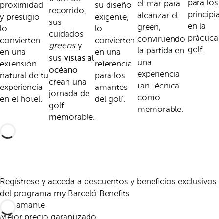
para los
el mar para
proximidad
su diseño
recorrido,
principi
alcanzar el
y prestigio
exigente,
sus
en la
green,
lo
lo
cuidados
práctica
convirtiendo
convierten
convierten
greens
y
golf.
la partida en
en una
en una
vistas al
sus
una
extensión
referencia
océano
experiencia
natural de tu
para los
crean una
tan técnica
experiencia
amantes
jornada de
como
en el hotel.
del golf.
golf
memorable.
memorable.
Regístrese y acceda a descuentos y beneficios exclusivos
del programa my Barceló Benefits
Mejor precio garantizado