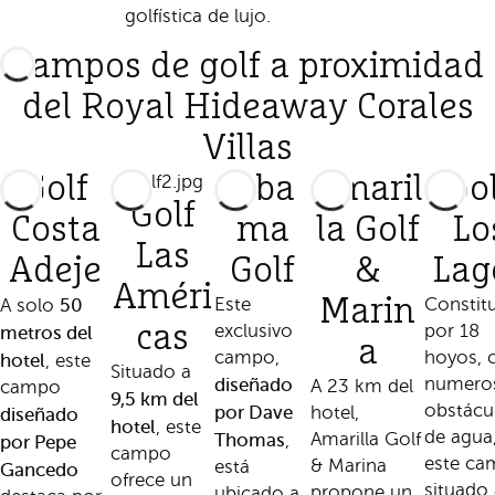
golfística de lujo.
Campos de golf a proximidad
del Royal Hideaway Corales
Villas
Golf
Aba
Amaril
Go
Golf
Costa
ma
la Golf
Lo
Las
Adeje
Golf
&
Lag
Améri
50
Este
Marin
Constit
A solo
cas
exclusivo
por 18
metros del
a
campo,
hoyos, 
hotel
, este
Situado a
diseñado
numero
A 23 km del
campo
9,5 km del
obstácu
por Dave
hotel,
diseñado
hotel
, este
de agua
Thomas
Amarilla Golf
,
por Pepe
campo
este ca
& Marina
está
Gancedo
ofrece un
situado 
propone un
ubicado a