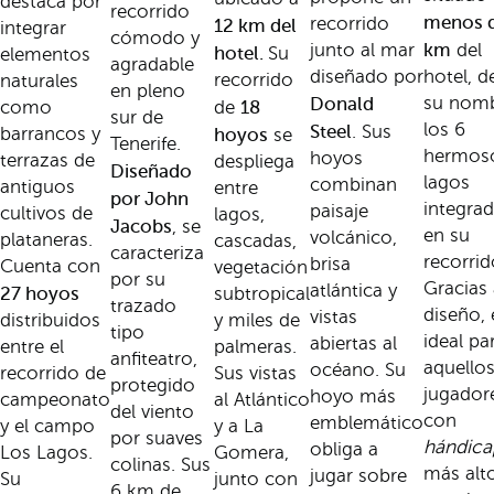
destaca por
recorrido
menos d
recorrido
12 km del
integrar
cómodo y
km
junto al mar
del
hotel.
Su
elementos
agradable
diseñado por
hotel, d
recorrido
naturales
en pleno
Donald
su nomb
18
como
de
sur de
los 6
Steel
. Sus
barrancos y
hoyos
se
Tenerife.
hermos
hoyos
terrazas de
despliega
Diseñado
lagos
combinan
antiguos
entre
por John
integra
paisaje
cultivos de
lagos,
Jacobs
, se
en su
volcánico,
plataneras.
cascadas,
caracteriza
recorrid
brisa
Cuenta con
vegetación
por su
Gracias 
atlántica y
27 hoyos
subtropical
trazado
diseño, 
vistas
distribuidos
y miles de
tipo
ideal pa
abiertas al
entre el
palmeras.
anfiteatro,
aquello
océano. Su
recorrido de
Sus vistas
protegido
jugador
hoyo más
campeonato
al Atlántico
del viento
con
emblemático
y el campo
y a La
por suaves
hándica
obliga a
Los Lagos.
Gomera,
colinas. Sus
más alt
jugar sobre
Su
junto con
6 km de