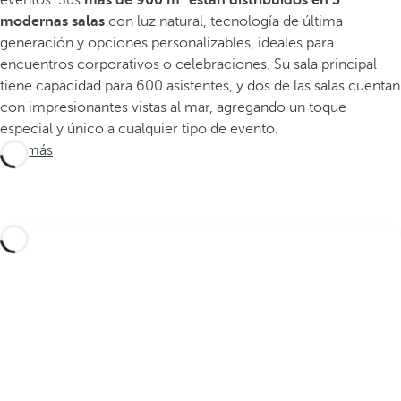
eventos. Sus
más de 900 m² están distribuidos en 3
modernas salas
con luz natural, tecnología de última
generación y opciones personalizables, ideales para
encuentros corporativos o celebraciones. Su sala principal
tiene capacidad para 600 asistentes, y dos de las salas cuentan
con impresionantes vistas al mar, agregando un toque
especial y único a cualquier tipo de evento.
Ver más
Diseña tu viaje a medida con estas experiencias
en Tenerife y descubre la mejor versión de la
isla