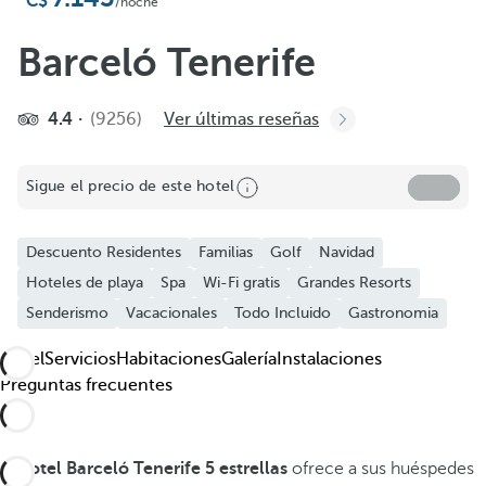
Añadir a favoritos
/noche
Ver más fotos y videos
Barceló Tenerife
4.4
(9256)
Ver últimas reseñas
Sigue el precio de este hotel
Descuento Residentes
Familias
Golf
Navidad
Hoteles de playa
Spa
Wi-Fi gratis
Grandes Resorts
Senderismo
Vacacionales
Todo Incluido
Gastronomia
Hotel
Servicios
Habitaciones
Galería
Instalaciones
Preguntas frecuentes
El
hotel Barceló Tenerife 5 estrellas
ofrece a sus huéspedes