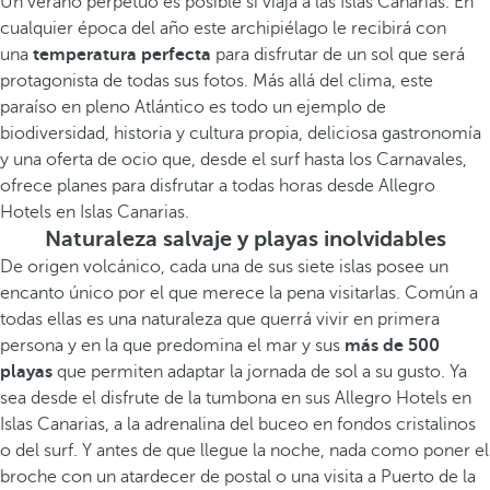
Un verano perpetuo es posible si viaja a las Islas Canarias. En
cualquier época del año este archipiélago le recibirá con
una
temperatura perfecta
para disfrutar de un sol que será
protagonista de todas sus fotos. Más allá del clima, este
paraíso en pleno Atlántico es todo un ejemplo de
biodiversidad, historia y cultura propia, deliciosa gastronomía
y una oferta de ocio que, desde el surf hasta los Carnavales,
ofrece planes para disfrutar a todas horas desde Allegro
Hotels en Islas Canarias.
Naturaleza salvaje y playas inolvidables
De origen volcánico, cada una de sus siete islas posee un
encanto único por el que merece la pena visitarlas. Común a
todas ellas es una naturaleza que querrá vivir en primera
persona y en la que predomina el mar y sus
más de 500
playas
que permiten adaptar la jornada de sol a su gusto. Ya
sea desde el disfrute de la tumbona en sus Allegro Hotels en
Islas Canarias, a la adrenalina del buceo en fondos cristalinos
o del surf. Y antes de que llegue la noche, nada como poner el
broche con un atardecer de postal o una visita a Puerto de la