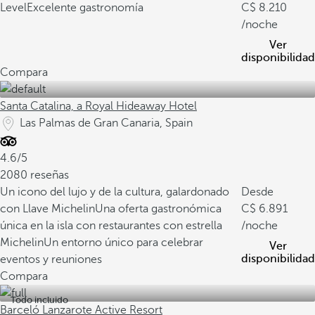
Level
Excelente gastronomía
8.210
/noche
Ver
disponibilidad
Compara
Santa Catalina, a Royal Hideaway Hotel
Las Palmas de Gran Canaria, Spain
4.6/5
2080 reseñas
Un icono del lujo y de la cultura, galardonado
Desde
con Llave Michelin
Una oferta gastronómica
6.891
única en la isla con restaurantes con estrella
/noche
Michelin
Un entorno único para celebrar
Ver
disponibilidad
eventos y reuniones
Compara
Todo incluido
Barceló Lanzarote Active Resort