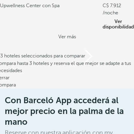
Up
wellness Center con Spa
7.912
/noche
Ver
disponibilidad
Ver más
/3 hoteles seleccionados para comparar
mpara hasta 3 hoteles y reserva el que mejor se adapte a tus
ecesidades
errar
ompara
Con Barceló App accederá al
mejor precio en la palma de la
mano
Reserve con nuestra aplicación con my