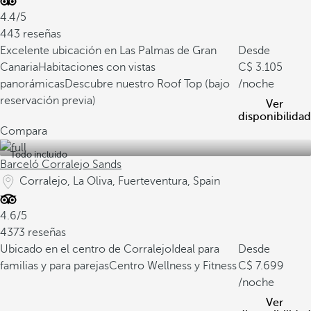
4.4/5
443 reseñas
Excelente ubicación en Las Palmas de Gran
Desde
Canaria
Habitaciones con vistas
3.105
panorámicas
Descubre nuestro Roof Top (bajo
/noche
reservación previa)
Ver
disponibilidad
Compara
Todo incluido
Barceló Corralejo Sands
Corralejo, La Oliva, Fuerteventura, Spain
4.6/5
4373 reseñas
Ubicado en el centro de Corralejo
Ideal para
Desde
familias y para parejas
Centro Wellness y Fitness
7.699
/noche
Ver