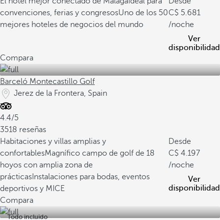
El hotel mejor conectado de Málaga
Ideal para
Desde
convenciones, ferias y congresos
Uno de los 50
5.681
mejores hoteles de negocios del mundo
/noche
Ver
disponibilidad
Compara
Barceló Montecastillo Golf
Jerez de la Frontera, Spain
4.4/5
3518 reseñas
Habitaciones y villas amplias y
Desde
confortables
Magnífico campo de golf de 18
4.197
hoyos con amplia zona de
/noche
prácticas
Instalaciones para bodas, eventos
Ver
disponibilidad
deportivos y MICE
Compara
Todo incluido