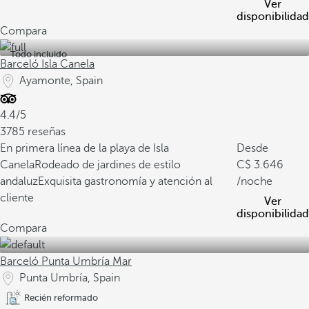
Ver
disponibilidad
Compara
Todo incluido
Barceló Isla Canela
Ayamonte, Spain
4.4/5
3785 reseñas
En primera línea de la playa de Isla
Desde
Canela
Rodeado de jardines de estilo
3.646
andaluz
Exquisita gastronomía y atención al
/noche
cliente
Ver
disponibilidad
Compara
Barceló Punta Umbría Mar
Punta Umbría, Spain
Recién reformado