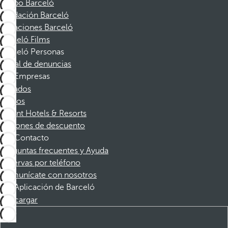
Grupo Barceló
Fundación Barceló
Vacaciones Barceló
Barceló Films
Barceló Personas
Canal de denuncias
Empresas
Afiliados
Socios
Dorint Hotels & Resorts
Cupones de descuento
Contacto
Preguntas frecuentes y Ayuda
Reservas por teléfono
Comunícate con nosotros
Aplicación de Barceló
Descargar