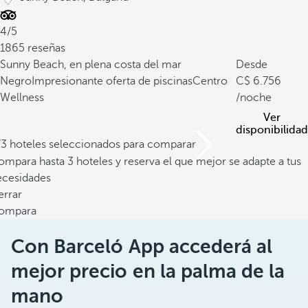
4/5
1865 reseñas
Sunny Beach, en plena costa del mar
Desde
Negro
Impresionante oferta de piscinas
Centro
6.756
Wellness
/noche
Ver
disponibilidad
/3 hoteles seleccionados para comparar
mpara hasta 3 hoteles y reserva el que mejor se adapte a tus
ecesidades
errar
ompara
Con Barceló App accederá al
mejor precio en la palma de la
mano