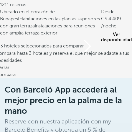
1211 reseñas
Ubicado en el corazón de
Desde
Budapest
Habitaciones en las plantas superiores
4.409
con gran terraza
Instalaciones para reuniones
/noche
con amplia terraza exterior
Ver
disponibilidad
/3 hoteles seleccionados para comparar
mpara hasta 3 hoteles y reserva el que mejor se adapte a tus
ecesidades
errar
ompara
Con Barceló App accederá al
mejor precio en la palma de la
mano
Reserve con nuestra aplicación con my
Barceló Benefits y obtenga un 5 % de