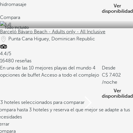
hidromasaje
Ver
disponibilidad
Compara
Todo incluido
Barceló Bávaro Beach - Adults only - All Inclusive
Punta Cana Higuey, Dominican Republic
4.4/5
16480 reseñas
En una de las 10 mejores playas del mundo
4
Desde
opciones de buffet
Acceso a todo el complejo
7.402
/noche
Ver
disponibilidad
/3 hoteles seleccionados para comparar
mpara hasta 3 hoteles y reserva el que mejor se adapte a tus
ecesidades
errar
ompara