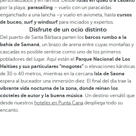
personalizados y en familia. Desde
rutas en quad o a caballo
por la playa;
parasailing
– vuelo con un paracaídas
enganchado a una lancha –y vuelo en avioneta, hasta
cursos
de buceo, surf y windsurf
para iniciados y expertos.
Disfrute de un ocio distinto
Del puerto de Santa Bárbara parten los
barcos rumbo a la
bahía de Samaná
, un brazo de arena entre cuyas montañas y
cascadas es posible sentirse como uno de los primeros
pobladores del lugar. Aquí están el
Parque Nacional de Los
Haitises y sus particulares “mogotes”
o elevaciones kársticas
de 30 o 40 metros, mientras en la cercana
Isla de Saona
espera al buceador una inmersión diez. El final del día trae la
vibrante vida nocturna de la zona, donde reinan los
cócteles de autor y la buena música
. Un destino versátil que
desde nuestros
hoteles en Punta Cana
despliega todo su
encanto.