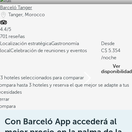
Barceló Tanger
Tanger, Morocco
4.4/5
701 reseñas
Localización estratégica
Gastronomía
Desde
local
Celebración de reuniones y eventos
5.354
/noche
Ver
disponibilidad
/3 hoteles seleccionados para comparar
mpara hasta 3 hoteles y reserva el que mejor se adapte a tus
ecesidades
errar
ompara
Con Barceló App accederá al