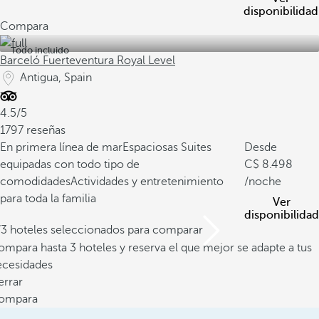
disponibilidad
Compara
Todo incluido
Barceló Fuerteventura Royal Level
Antigua, Spain
4.5/5
1797 reseñas
En primera línea de mar
Espaciosas Suites
Desde
equipadas con todo tipo de
8.498
comodidades
Actividades y entretenimiento
/noche
para toda la familia
Ver
disponibilidad
/3 hoteles seleccionados para comparar
mpara hasta 3 hoteles y reserva el que mejor se adapte a tus
ecesidades
errar
ompara