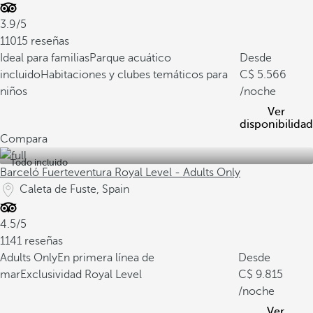
3.9/5
11015 reseñas
Ideal para familias
Parque acuático
Desde
incluido
Habitaciones y clubes temáticos para
5.566
niños
/noche
Ver
disponibilidad
Compara
Todo incluido
Barceló Fuerteventura Royal Level - Adults Only
Caleta de Fuste, Spain
4.5/5
1141 reseñas
Adults Only
En primera línea de
Desde
mar
Exclusividad Royal Level
9.815
/noche
Ver