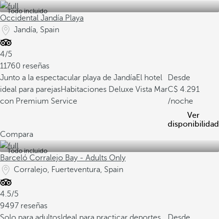
Todo incluido
Occidental Jandía Playa
Jandía, Spain
4/5
11760 reseñas
Junto a la espectacular playa de Jandía
El hotel
Desde
ideal para parejas
Habitaciones Deluxe Vista Mar
4.291
con Premium Service
/noche
Ver
disponibilidad
Compara
Todo incluido
Barceló Corralejo Bay - Adults Only
Corralejo, Fuerteventura, Spain
4.5/5
9497 reseñas
Solo para adultos
Ideal para practicar deportes
Desde