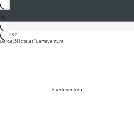
Estás en
Barceló
Hoteles
Fuerteventura
Fuerteventura