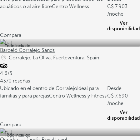
acuáticos o al aire libre
Centro Wellness
7.903
/noche
Ver
disponibilidad
Compara
Todo incluido
Barceló Corralejo Sands
Corralejo, La Oliva, Fuerteventura, Spain
4.6/5
4370 reseñas
Ubicado en el centro de Corralejo
Ideal para
Desde
familias y para parejas
Centro Wellness y Fitness
7.690
/noche
Ver
disponibilidad
Compara
Todo incluido
Occidental Jandía Royal Level