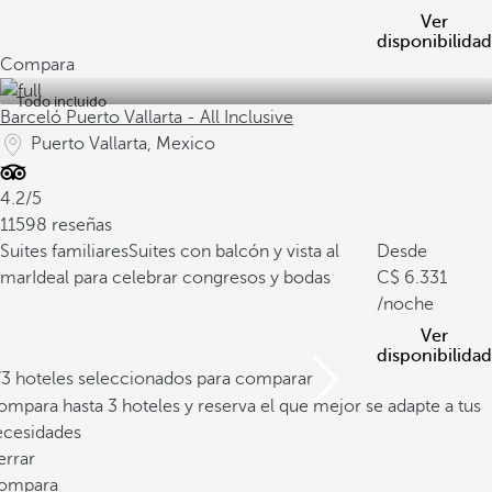
Ver
disponibilidad
Compara
Todo incluido
Barceló Puerto Vallarta - All Inclusive
Puerto Vallarta, Mexico
4.2/5
11598 reseñas
Suites familiares
Suites con balcón y vista al
Desde
mar
Ideal para celebrar congresos y bodas
6.331
/noche
Ver
disponibilidad
/3 hoteles seleccionados para comparar
mpara hasta 3 hoteles y reserva el que mejor se adapte a tus
ecesidades
errar
ompara