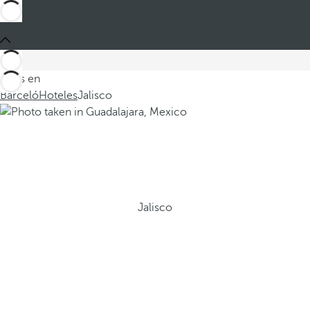
Estás en
Barceló
Hoteles
Jalisco
Jalisco