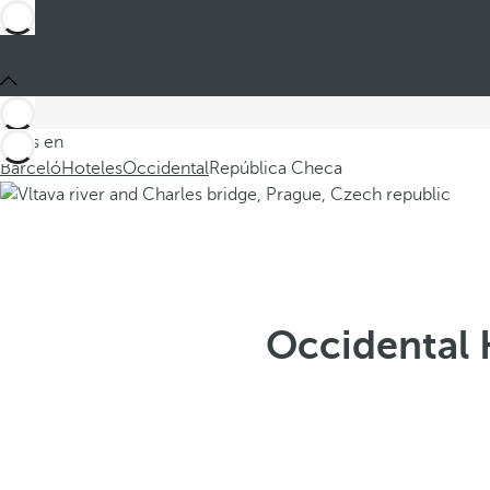
Estás en
Barceló
Hoteles
Occidental
República Checa
Occidental 