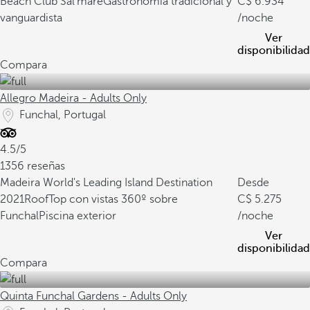
Beach Club Sal’mare
Gastronomía tradicional y
6.934
vanguardista
/noche
Ver
disponibilidad
Compara
Allegro Madeira - Adults Only
Funchal, Portugal
4.5/5
1356 reseñas
Madeira World's Leading Island Destination
Desde
2021
RoofTop con vistas 360º sobre
5.275
Funchal
Piscina exterior
/noche
Ver
disponibilidad
Compara
Quinta Funchal Gardens - Adults Only