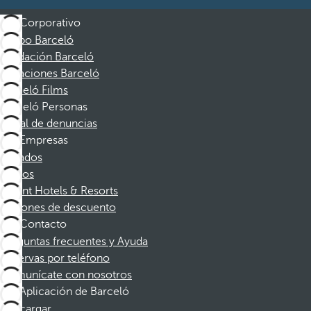
Corporativo
Grupo Barceló
Fundación Barceló
Vacaciones Barceló
Barceló Films
Barceló Personas
Canal de denuncias
Empresas
Afiliados
Socios
Dorint Hotels & Resorts
Cupones de descuento
Contacto
Preguntas frecuentes y Ayuda
Reservas por teléfono
Comunícate con nosotros
Aplicación de Barceló
Descargar