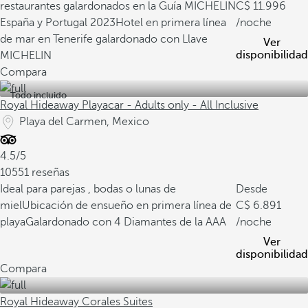
restaurantes galardonados en la Guía MICHELIN
11.996
España y Portugal 2023
Hotel en primera línea
/noche
de mar en Tenerife galardonado con Llave
Ver
disponibilidad
MICHELIN
Compara
Todo incluido
Royal Hideaway Playacar - Adults only - All Inclusive
Playa del Carmen, Mexico
4.5/5
10551 reseñas
Ideal para parejas , bodas o lunas de
Desde
miel
Ubicación de ensueño en primera línea de
6.891
playa
Galardonado con 4 Diamantes de la AAA
/noche
Ver
disponibilidad
Compara
Royal Hideaway Corales Suites