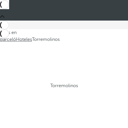
Estás en
Barceló
Hoteles
Torremolinos
Torremolinos