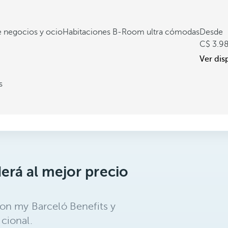
de negocios y ocio
Habitaciones B-Room ultra cómodas
Desde
3.9
Ver dis
s
erá al mejor precio
on my Barceló Benefits y
cional.