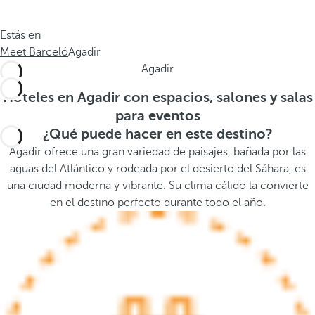
.
a
.
a
Estás en
.
b
Meet Barceló
Agadir
a
Agadir
j
o
Hoteles en Agadir con espacios, salones y salas
,
para eventos
s
¿Qué puede hacer en este destino?
e
Agadir ofrece una gran variedad de paisajes, bañada por las
a
aguas del Atlántico y rodeada por el desierto del Sáhara, es
b
una ciudad moderna y vibrante. Su clima cálido la convierte
r
en el destino perfecto durante todo el año.
e
l
a
v
e
n
t