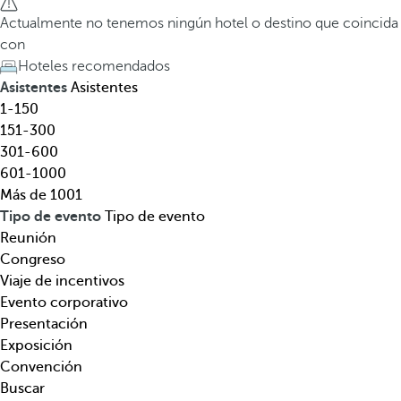
l
a
Actualmente no tenemos ningún hotel o destino que coincida
,
t
con
d
e
Hoteles recomendados
e
c
Asistentes
Asistentes
s
l
1-150
t
a
151-300
i
d
301-600
n
e
601-1000
o
f
Más de 1001
,
l
Tipo de evento
Tipo de evento
t
e
Reunión
e
c
Congreso
m
h
Viaje de incentivos
á
a
Evento corporativo
t
h
Presentación
i
a
Exposición
c
c
Convención
a
i
Buscar