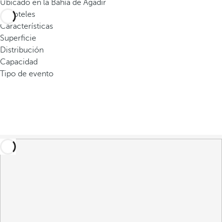
Ubicado en la Bahía de Agadir
o
0
hoteles
d
Características
u
Superficie
c
Distribución
i
Capacidad
r
Tipo de evento
t
r
e
s
o
m
á
s
c
a
r
a
c