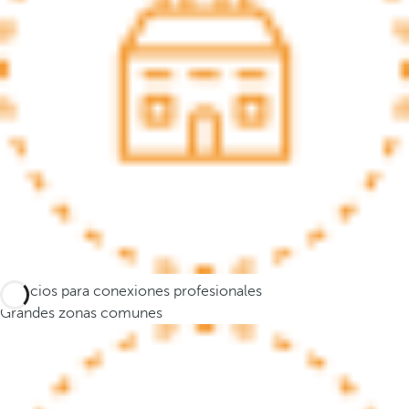
a
n
a
e
m
e
r
g
e
n
t
e
y
Espacios para conexiones profesionales
e
Grandes zonas comunes
l
f
o
c
o