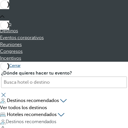
Inicio
Destinos
Eventos corporativos
Reuniones
Congresos
Incentivos
Cerrar
B
A
¿Dónde quieres hacer tu evento?
u
l
s
p
c
u
a
l
Destinos recomendados
h
s
Ver todos los destinos
o
a
Hoteles recomendados
t
r
Destinos recomendados
e
l