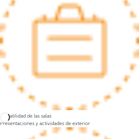
s
e
m
u
e
v
e
a
l
a
p
r
i
m
e
Versatilidad de las salas
r
Presentaciones y actividades de exterior
a
o