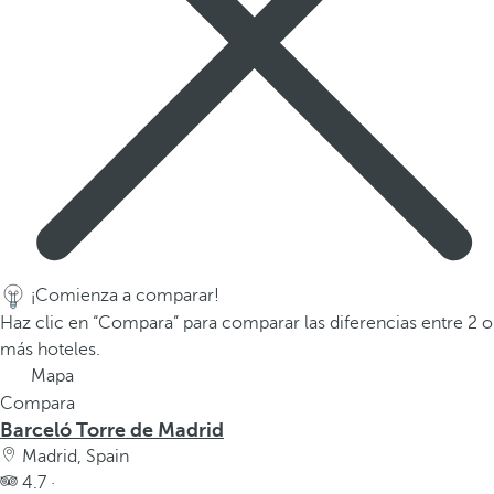
l
a
t
e
c
l
a
d
e
f
l
¡Comienza a comparar!
e
Haz clic en “Compara” para comparar las diferencias entre 2 o
c
más hoteles.
h
Mapa
a
Compara
h
Barceló Torre de Madrid
a
Madrid, Spain
c
4.7 ·
i