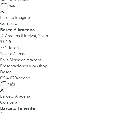
Ver más
a
p
Barceló Imagine
r
Compara
i
Barceló Aracena
m
Aracena (Huelva), Spain
e
4.6 ·
r
774 Reseñas
a
Salas diáfanas
o
En la Sierra de Aracena
p
Presentaciones workshop
c
Desde
i
4.070
/noche
ó
Ver más
n
d
Barceló Aracena
e
Compara
l
Barceló Tenerife
a