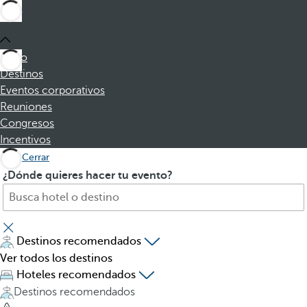
Inicio
Destinos
Eventos corporativos
Reuniones
Congresos
Incentivos
Cerrar
B
A
¿Dónde quieres hacer tu evento?
u
l
s
p
c
u
a
l
Destinos recomendados
h
s
Ver todos los destinos
o
a
Hoteles recomendados
t
r
Destinos recomendados
e
l