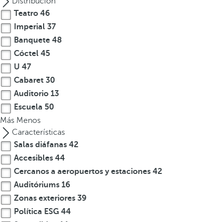
Distribución
o
Teatro
46
d
Imperial
37
u
Banquete
48
c
Cóctel
45
i
r
U
47
t
Cabaret
30
r
Auditorio
13
e
Escuela
50
s
Más
Menos
o
Características
m
Salas diáfanas
42
á
Accesibles
44
s
Cercanos a aeropuertos y estaciones
42
c
Auditóriums
16
a
r
Zonas exteriores
39
a
Política ESG
44
c