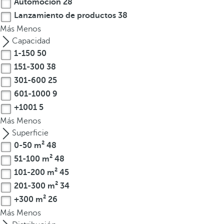
Automoción
28
p
c
Lanzamiento de productos
38
i
Más
Menos
ó
Capacidad
n
1-150
50
.
151-300
38
D
301-600
25
e
601-1000
9
s
+1001
5
p
Más
Menos
u
Superficie
é
0-50 m²
48
s
51-100 m²
48
d
e
101-200 m²
45
i
201-300 m²
34
n
+300 m²
26
t
Más
Menos
r