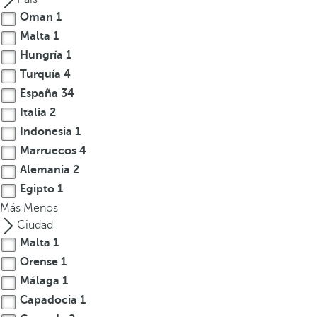
a
Oman
1
n
Malta
1
a
Hungría
1
e
Turquía
4
m
España
34
e
r
Italia
2
g
Indonesia
1
e
Marruecos
4
n
Alemania
2
t
Egipto
1
e
Más
Menos
y
Ciudad
e
Malta
1
l
Orense
1
f
Málaga
1
o
c
Capadocia
1
o