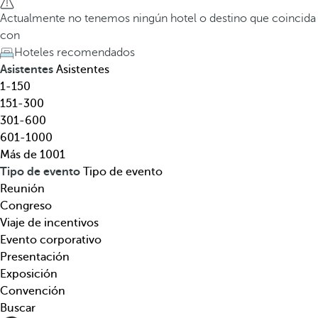
l
a
Actualmente no tenemos ningún hotel o destino que coincida
,
t
con
d
e
Hoteles recomendados
e
c
Asistentes
Asistentes
s
l
1-150
t
a
151-300
i
d
301-600
n
e
601-1000
o
f
Más de 1001
,
l
Tipo de evento
Tipo de evento
t
e
Reunión
e
c
Congreso
m
h
Viaje de incentivos
á
a
Evento corporativo
t
h
Presentación
i
a
Exposición
c
c
Convención
a
i
Buscar