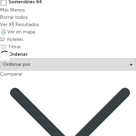
Sostenibles
44
t
Más
Menos
e
Borrar todos
r
Ver
XX
Resultados
e
Ver en mapa
s
12
hoteles
,
Filtrar
p
Ordenar
u
e
d
Comparar
e
s
p
u
l
s
a
r