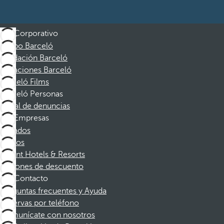
Corporativo
Grupo Barceló
Fundación Barceló
Vacaciones Barceló
Barceló Films
Barceló Personas
Canal de denuncias
Empresas
Afiliados
Socios
Dorint Hotels & Resorts
Cupones de descuento
Contacto
Preguntas frecuentes y Ayuda
Reservas por teléfono
Comunícate con nosotros