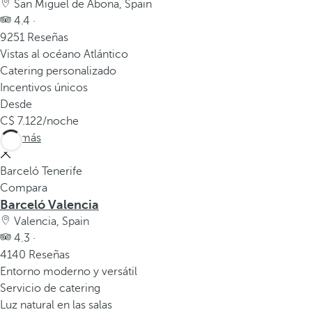
San Miguel de Abona, Spain
v
4.4 ·
e
9251 Reseñas
n
Vistas al océano Atlántico
t
Catering personalizado
a
Incentivos únicos
n
Desde
a
7.122
/noche
e
Ver más
m
e
Barceló Tenerife
r
Compara
g
Barceló Valencia
e
Valencia, Spain
n
4.3 ·
t
4140 Reseñas
e
Entorno moderno y versátil
.
Servicio de catering
Luz natural en las salas