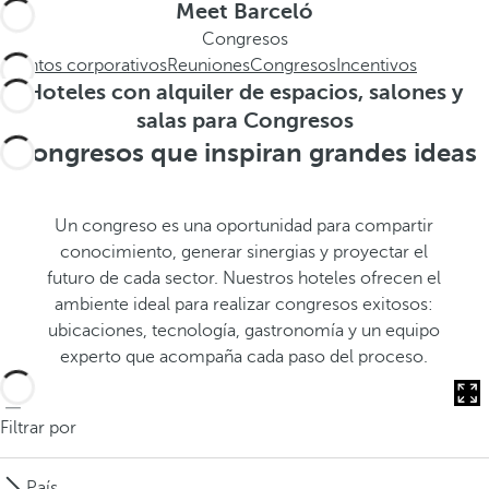
.
a
Meet Barceló
.
a
Congresos
.
b
Eventos corporativos
Reuniones
Congresos
Incentivos
a
Hoteles con alquiler de espacios, salones y
j
salas para Congresos
o
Congresos que inspiran grandes ideas
,
s
e
Un congreso es una oportunidad para compartir
a
conocimiento, generar sinergias y proyectar el
b
futuro de cada sector. Nuestros hoteles ofrecen el
r
ambiente ideal para realizar congresos exitosos:
e
ubicaciones, tecnología, gastronomía y un equipo
l
experto que acompaña cada paso del proceso.
a
v
e
Filtrar por
n
t
País