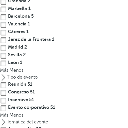
Granada
2
s
Marbella
1
e
Barcelona
5
m
Valencia
1
u
Cáceres
1
e
Jerez de la Frontera
1
v
Madrid
2
e
a
Sevilla
2
l
León
1
a
Más
Menos
p
Tipo de evento
r
Reunión
51
i
Congreso
51
m
Incentive
51
e
Evento corporativo
51
r
Más
Menos
a
Temática del evento
o