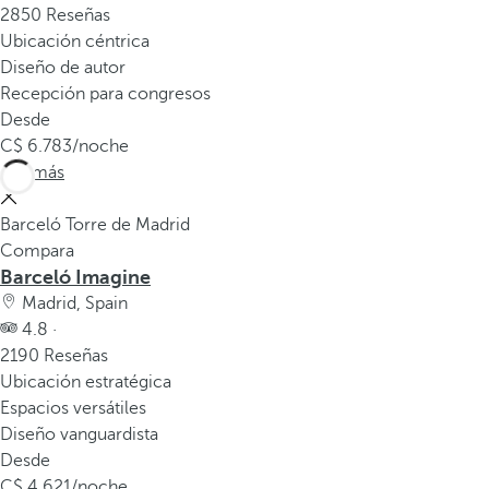
2850 Reseñas
a
Ubicación céntrica
a
Diseño de autor
b
Recepción para congresos
a
Desde
j
6.783
/noche
o
Ver más
p
a
Barceló Torre de Madrid
r
Compara
a
Barceló Imagine
n
Madrid, Spain
a
4.8 ·
v
2190 Reseñas
e
Ubicación estratégica
g
Espacios versátiles
a
Diseño vanguardista
r
Desde
a
4.621
/noche
l