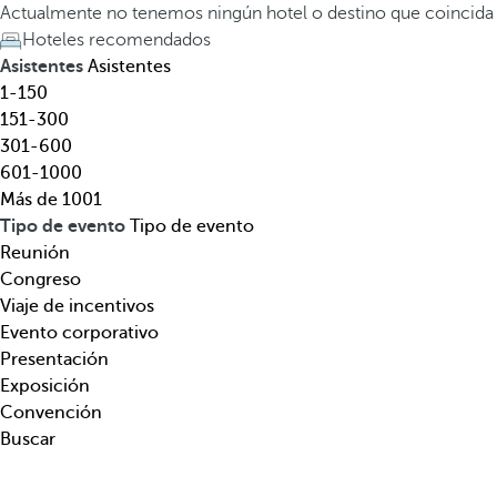
l
a
Actualmente no tenemos ningún hotel o destino que coincida
,
t
Hoteles recomendados
d
e
Asistentes
Asistentes
e
c
1-150
s
l
151-300
t
a
301-600
i
d
601-1000
n
e
Más de 1001
o
f
Tipo de evento
Tipo de evento
,
l
Reunión
t
e
Congreso
e
c
Viaje de incentivos
m
h
Evento corporativo
á
a
Presentación
t
h
Exposición
i
a
Convención
c
c
Buscar
a
i
.
a