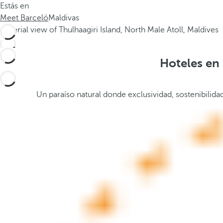
Estás en
.
a
Meet Barceló
Maldivas
.
b
a
j
o
Hoteles en 
,
s
e
Un paraíso natural donde exclusividad, sostenibilida
a
b
r
e
l
a
v
e
n
t