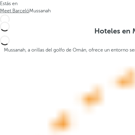
Estás en
.
a
Meet Barceló
Mussanah
.
b
a
j
Hoteles en 
o
,
s
Mussanah, a orillas del golfo de Omán, ofrece un entorno ser
e
a
b
r
e
l
a
v
e
n
t