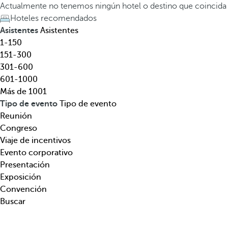
l
a
Actualmente no tenemos ningún hotel o destino que coincida
,
t
Hoteles recomendados
d
e
Asistentes
Asistentes
e
c
1-150
s
l
151-300
t
a
301-600
i
d
601-1000
n
e
Más de 1001
o
f
Tipo de evento
Tipo de evento
,
l
Reunión
t
e
Congreso
e
c
Viaje de incentivos
m
h
Evento corporativo
á
a
Presentación
t
h
Exposición
i
a
Convención
c
c
Buscar
a
i
.
a