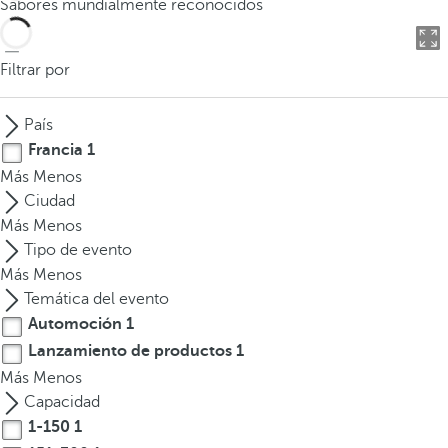
Sabores mundialmente reconocidos
o
d
u
Filtrar por
c
i
País
r
Francia
1
t
Más
Menos
r
Ciudad
e
Más
Menos
s
Tipo de evento
o
Más
Menos
m
Temática del evento
á
Automoción
1
s
c
Lanzamiento de productos
1
a
Más
Menos
r
Capacidad
a
1-150
1
c