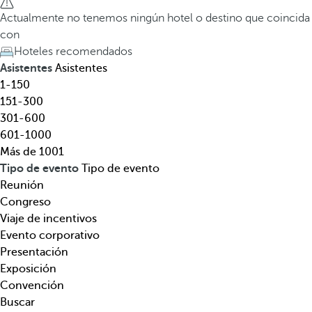
l
a
Actualmente no tenemos ningún hotel o destino que coincida
,
t
con
d
e
Hoteles recomendados
e
c
Asistentes
Asistentes
s
l
1-150
t
a
151-300
i
d
301-600
n
e
601-1000
o
f
Más de 1001
,
l
Tipo de evento
Tipo de evento
t
e
Reunión
e
c
Congreso
m
h
Viaje de incentivos
á
a
Evento corporativo
t
h
Presentación
i
a
Exposición
c
c
Convención
a
i
Buscar