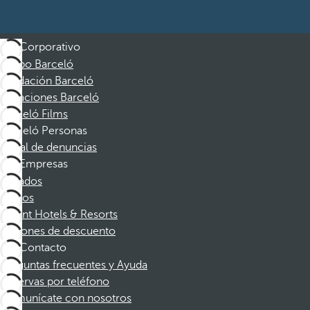
Corporativo
Grupo Barceló
Fundación Barceló
Vacaciones Barceló
Barceló Films
Barceló Personas
Canal de denuncias
Empresas
Afiliados
Socios
Dorint Hotels & Resorts
Cupones de descuento
Contacto
Preguntas frecuentes y Ayuda
Reservas por teléfono
Comunícate con nosotros