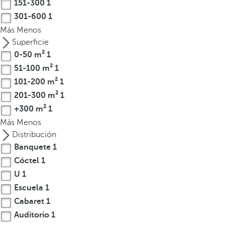
151-300
1
t
301-600
1
e
Más
Menos
r
Superficie
e
0-50 m²
1
s
51-100 m²
1
,
101-200 m²
1
p
201-300 m²
1
u
e
+300 m²
1
d
Más
Menos
e
Distribución
s
Banquete
1
p
Cóctel
1
u
U
1
l
Escuela
1
s
Cabaret
1
a
Auditorio
1
r