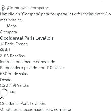
a
¡Comienza a comparar!
p
Haz clic en “Compara” para comparar las diferencias entre 2 o
r
más hoteles.
i
Mapa
m
Compara
e
Occidental Paris Levallois
r
Paris, France
a
4.1 ·
o
2188 Reseñas
p
Internacionalmente conectado
c
Parqueadero privado con 110 plazas
i
680m² de salas
ó
Desde
n
3.359
/noche
d
Ver más
e
l
Occidental Paris Levallois
a
/3 hoteles seleccionados para comparar