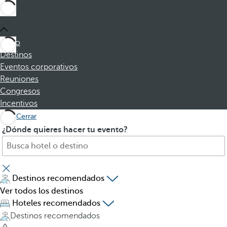
Inicio
Destinos
Eventos corporativos
Reuniones
Congresos
Incentivos
Cerrar
B
A
¿Dónde quieres hacer tu evento?
u
l
s
p
c
u
a
l
Destinos recomendados
h
s
Ver todos los destinos
o
a
Hoteles recomendados
t
r
Destinos recomendados
e
l