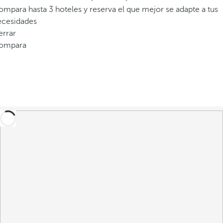
v
mpara hasta 3 hoteles y reserva el que mejor se adapte a tus
e
ecesidades
n
errar
t
ompara
a
n
a
e
m
e
r
g
e
n
t
e
.