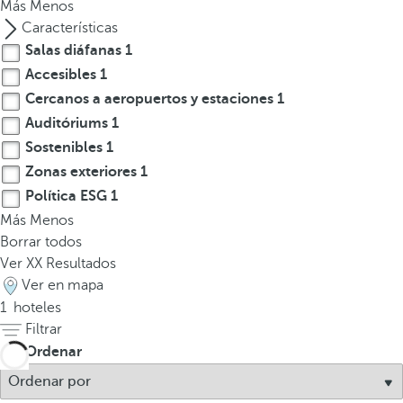
Más
l
Menos
a
Características
t
Salas diáfanas
1
e
Accesibles
1
c
Cercanos a aeropuertos y estaciones
1
l
Auditóriums
1
a
Sostenibles
1
d
Zonas exteriores
1
e
Política ESG
1
f
Más
Menos
l
Borrar todos
e
Ver
XX
Resultados
c
Ver en mapa
h
1
hoteles
a
Filtrar
h
a
Ordenar
c
i