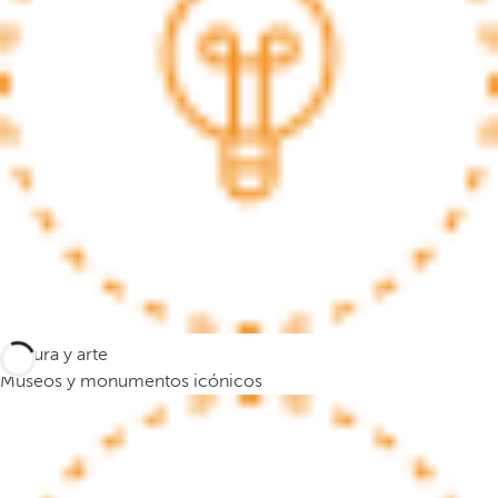
a
n
a
e
m
e
r
g
e
n
t
e
y
Cultura y arte
e
Museos y monumentos icónicos
l
f
o
c
o