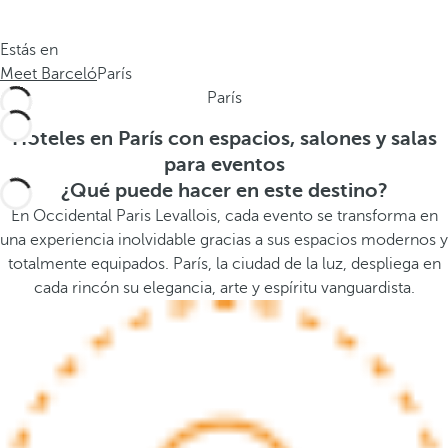
.
a
.
a
Estás en
.
b
Meet Barceló
París
a
París
j
o
Hoteles en París con espacios, salones y salas
,
para eventos
s
¿Qué puede hacer en este destino?
e
En Occidental Paris Levallois, cada evento se transforma en
a
una experiencia inolvidable gracias a sus espacios modernos y
b
totalmente equipados. París, la ciudad de la luz, despliega en
r
cada rincón su elegancia, arte y espíritu vanguardista.
e
l
a
v
e
n
t