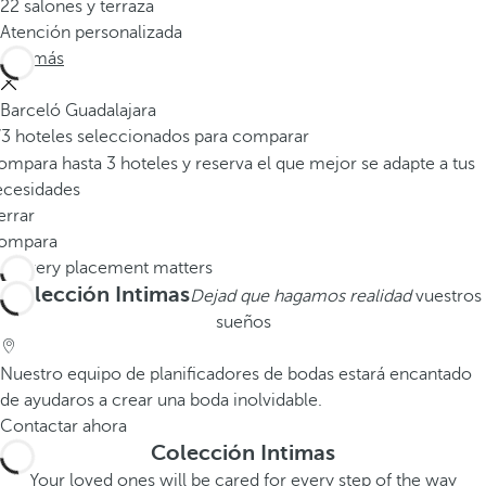
22 salones y terraza
Atención personalizada
Ver más
Barceló Guadalajara
/3 hoteles seleccionados para comparar
mpara hasta 3 hoteles y reserva el que mejor se adapte a tus
ecesidades
errar
ompara
Colección Intimas
Dejad que hagamos realidad
vuestros
sueños
Nuestro equipo de planificadores de bodas estará encantado
de ayudaros a crear una boda inolvidable.
Contactar ahora
Colección Intimas
Your loved ones will be cared for every step of the way