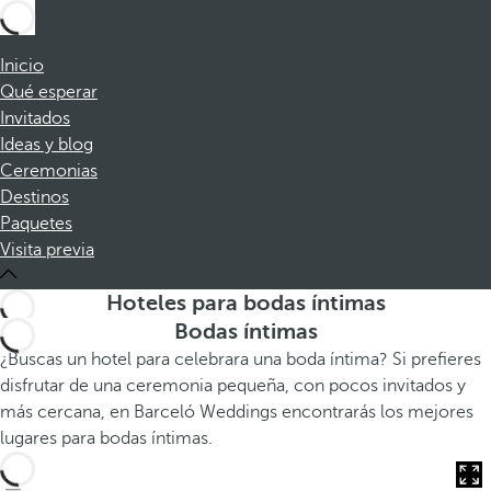
Inicio
Qué esperar
Invitados
Ideas y blog
Ceremonias
Destinos
Paquetes
Visita previa
Hoteles para bodas íntimas
Bodas íntimas
¿Buscas un hotel para celebrara una boda íntima? Si prefieres
disfrutar de una ceremonia pequeña, con pocos invitados y
más cercana, en Barceló Weddings encontrarás los mejores
lugares para bodas íntimas.