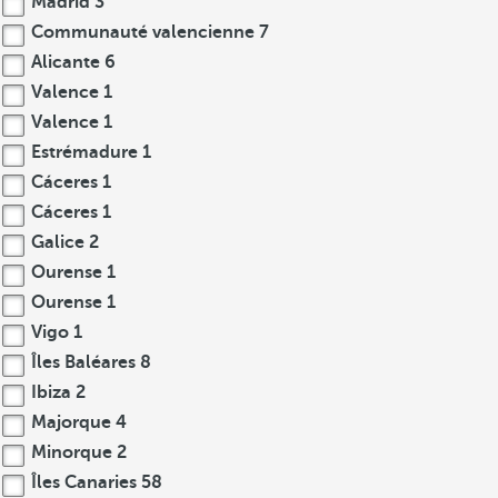
Madrid
3
Communauté valencienne
7
Alicante
6
Valence
1
Valence
1
Estrémadure
1
Cáceres
1
Cáceres
1
Galice
2
Ourense
1
Ourense
1
Vigo
1
Îles Baléares
8
Ibiza
2
Majorque
4
Minorque
2
Îles Canaries
58