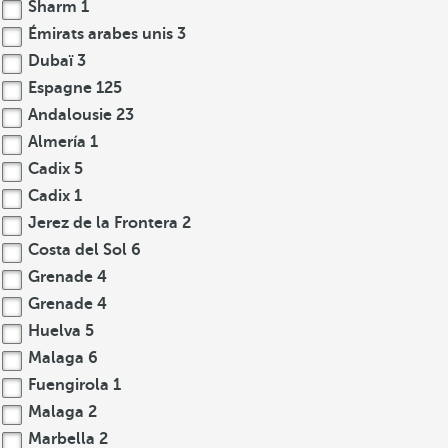
Sharm
1
Émirats arabes unis
3
Dubaï
3
Espagne
125
Andalousie
23
Almería
1
Cadix
5
Cadix
1
Jerez de la Frontera
2
Costa del Sol
6
Grenade
4
Grenade
4
Huelva
5
Malaga
6
Fuengirola
1
Malaga
2
Marbella
2