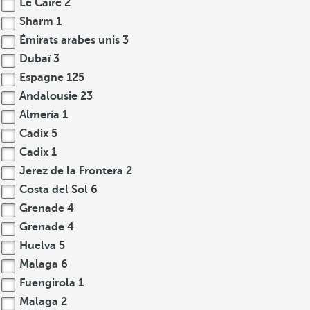
Le Caire
2
Sharm
1
Émirats arabes unis
3
Dubaï
3
Espagne
125
Andalousie
23
Almería
1
Cadix
5
Cadix
1
Jerez de la Frontera
2
Costa del Sol
6
Grenade
4
Grenade
4
Huelva
5
Malaga
6
Fuengirola
1
Malaga
2