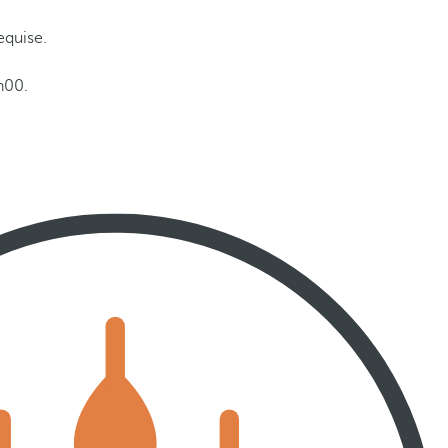
equise.
h00.