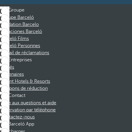
Groupe
Groupe Barceló
Fondation Barcelo
Vacaciones Barceló
Barceló Films
Barceló Personnes
Portail de réclamations
Entreprises
Affiliés
Partenaires
Dorint Hotels & Resorts
Coupons de réduction
Contact
Foire aux questions et aide
Réservation par téléphone
Contactez-nous
Barceló App
Télécharger