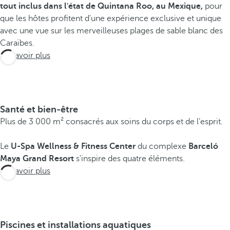
tout inclus dans l'état de Quintana Roo, au Mexique,
pour
que les hôtes profitent d'une expérience exclusive et unique
avec une vue sur les merveilleuses plages de sable blanc des
E
Caraïbes.
x
En savoir plus
p
é
r
i
Santé et bien-être
e
Plus de 3 000 m² consacrés aux soins du corps et de l’esprit.
n
Le
U-Spa Wellness & Fitness Center
du complexe
Barceló
c
Maya Grand Resort
s'inspire des quatre éléments.
e
En savoir plus
s
L
e
B
Piscines et installations aquatiques