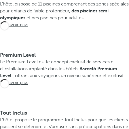
a
L'hôtel dispose de 11 piscines comprenant des zones spéciales
r
pour enfants de faible profondeur,
des piscines semi-
c
olympiques
et des piscines pour adultes.
e
En savoir plus
l
ó
M
a
Premium Level
y
Le Premium Level est le concept exclusif de services et
a
d'installations implanté dans les hôtels
Barceló Premium
G
Level
, offrant aux voyageurs un niveau supérieur et exclusif.
r
En savoir plus
a
n
d
R
e
Tout Inclus
s
L'hôtel propose le programme Tout Inclus pour que les clients
o
puissent se détendre et s'amuser sans préoccupations dans ce