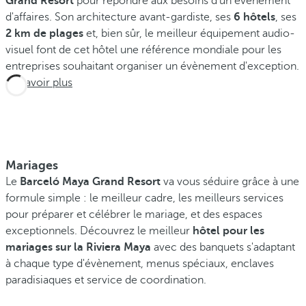
Grand Resort
pour répondre aux besoins d'un événement
p
d'affaires. Son architecture avant-gardiste, ses
6 hôtels
, ses
o
2 km de plages
et, bien sûr, le meilleur équipement audio-
u
visuel font de cet hôtel une référence mondiale pour les
r
entreprises souhaitant organiser un évènement d'exception.
d
En savoir plus
é
c
o
u
v
Mariages
r
Le
Barceló Maya Grand Resort
va vous séduire grâce à une
i
formule simple : le meilleur cadre, les meilleurs services
r
pour préparer et célébrer le mariage, et des espaces
l
exceptionnels. Découvrez le meilleur
hôtel pour les
e
mariages sur la Riviera Maya
avec des banquets s'adaptant
s
à chaque type d'évènement, menus spéciaux, enclaves
l
paradisiaques et service de coordination.
i