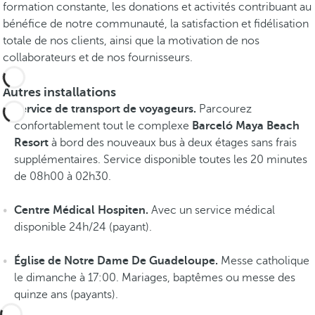
formation constante, les donations et activités contribuant au
.
bénéfice de notre communauté, la satisfaction et fidélisation
V
totale de nos clients, ainsi que la motivation de nos
o
collaborateurs et de nos fournisseurs.
i
r
Autres installations
l
Service de transport de voyageurs.
Parcourez
e
confortablement tout le complexe
Barceló Maya Beach
s
Resort
à bord des nouveaux bus à deux étages sans frais
e
supplémentaires. Service disponible toutes les 20 minutes
x
de 08h00 à 02h30.
p
é
Centre Médical Hospiten.
Avec un service médical
r
disponible 24h/24 (payant).
i
e
Église de Notre Dame De Guadeloupe.
Messe catholique
n
le dimanche à 17:00. Mariages, baptêmes ou messe des
c
quinze ans (payants).
e