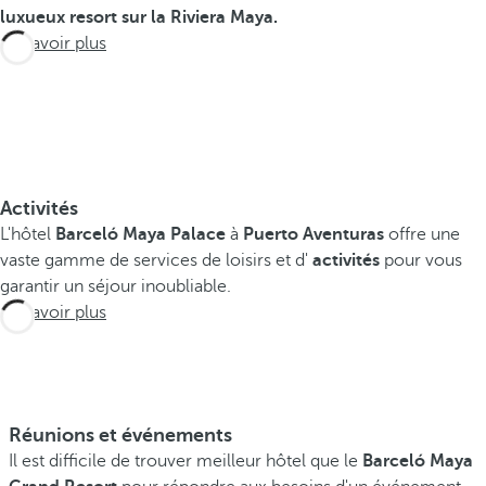
r
luxueux resort sur la Riviera Maya.
t
En savoir plus
e
s
t
l
'
e
Activités
n
L'hôtel
Barceló Maya Palace
à
Puerto Aventuras
offre une
d
vaste gamme de services de loisirs et d'
activités
pour vous
r
garantir un séjour inoubliable.
o
En savoir plus
i
t
i
d
é
Réunions et événements
a
Il est difficile de trouver meilleur hôtel que le
Barceló Maya
l