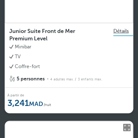
Junior Suite Front de Mer
Détails
Premium Level
Minibar
TV
Coffre-fort
5 personnes
4 adultes max.
/ 3 enfants max.
À partir de
3,241
/nuit