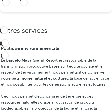
Plus d’informations
q
u
e
s
d
Autres services
e
l
a
Politique environnementale
R
i
Le
Barceló Maya Grand Resort
est responsable de la
v
transformation productive basée sur l'équité sociale et le
i
respect de l'environnement nous permettant de conserver
e
notre
patrimoine naturel et culturel
, la base de notre force
r
et nos possibilités pour les générations actuelles et futures.
a
M
Ceci nous permet d’économiser de l’énergie et des
a
ressources naturelles grâce à l’utilisation de produits
y
biodégradables, la protection de la faune et la flore, la
a