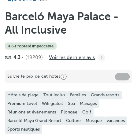
Ajouter aux favoris
Voir plus de photos et vidéos
Barceló Maya Palace -
All Inclusive
4.6
·
Propreté impeccable
4.3
(19209)
Voir les derniers avis
Suivre le prix de cet hôtel
Hôtels de plage
Tout Inclus
Familles
Grands resorts
Premium Level
Wifi gratuit
Spa
Mariages
Réunions et événements
Plongée
Golf
Barceló Maya Grand Resort
Culture
Musique
vacances
Sports nautiques