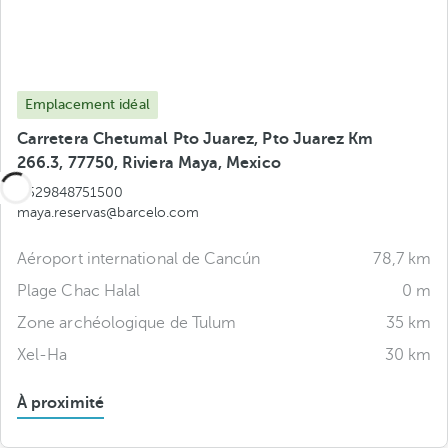
Emplacement idéal
Carretera Chetumal Pto Juarez, Pto Juarez Km
266.3, 77750, Riviera Maya, Mexico
+529848751500
maya.reservas@barcelo.com
Aéroport international de Cancún
78,7 km
Plage Chac Halal
0 m
Zone archéologique de Tulum
35 km
Xel-Ha
30 km
À proximité