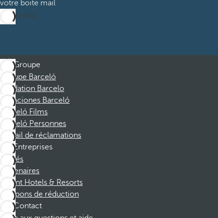
votre boite mail
M’abonner
Groupe
Groupe Barceló
Fondation Barcelo
Vacaciones Barceló
Barceló Films
Barceló Personnes
Portail de réclamations
Entreprises
Affiliés
Partenaires
Dorint Hotels & Resorts
Coupons de réduction
Contact