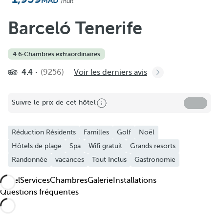
Ajouter aux favoris
/nuit
Découvrez nos photos et vidéos
Barceló Tenerife
4.6
·
Chambres extraordinaires
4.4
(9256)
Voir les derniers avis
Suivre le prix de cet hôtel
Réduction Résidents
Familles
Golf
Noël
Hôtels de plage
Spa
Wifi gratuit
Grands resorts
Randonnée
vacances
Tout Inclus
Gastronomie
Hôtel
Services
Chambres
Galerie
Installations
Questions fréquentes