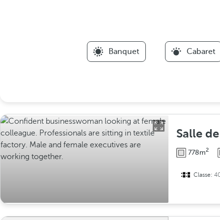
Banquet
Cabaret
Salle d
2
778m
Classe:
4