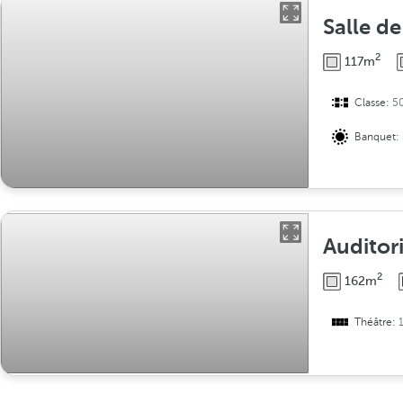
Salle d
2
117m
Classe:
5
Banquet:
Auditor
2
162m
Théâtre: