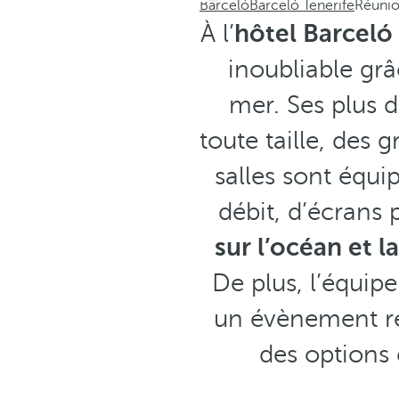
Barceló
Barceló Tenerife
Réunio
À l’
hôtel Barceló
inoubliable grâ
mer. Ses plus 
toute taille, des
salles sont équi
débit, d’écrans 
sur l’océan et 
De plus, l’équip
un évènement ré
des options 