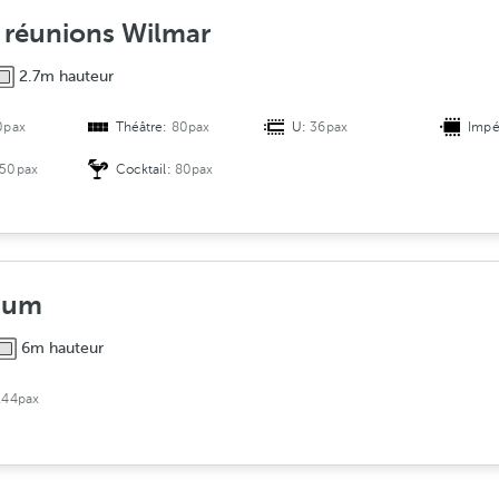
t
e réunions Wilmar
i
o
2.7m hauteur
n
0pax
Théâtre:
80pax
U:
36pax
Impé
50pax
Cocktail:
80pax
ium
6m hauteur
144pax