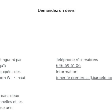
Demandez un devis
stinguent par
Téléphone réservations
qu’à
646 69 61 06
équipées des
Information
ion Wi-Fi haut
tenerife.comercial@barcelo.c
dans deux
nnelles et les
ose une