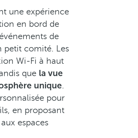
nt une expérience
ation en bord de
d'événements de
 petit comité. Les
xion Wi-Fi à haut
 tandis que
la vue
mosphère unique
.
ersonnalisée pour
ls, en proposant
f aux espaces