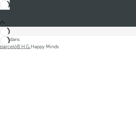
Ces dans
Barceló
B.H.G.
Happy Minds