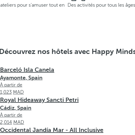
 ateliers pour s'amuser tout en
Des activités pour tous les âge
Découvrez nos hôtels avec Happy Mind
Barceló Isla Canela
Ayamonte, Spain
À partir de
1,023
Royal Hideaway Sancti Petri
Cádiz, Spain
À partir de
2,014
Occidental Jandía Mar - All Inclusive