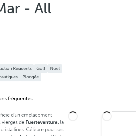
ar - All
uction Résidents
Golf
Noël
nautiques
Plongée
ons fréquentes
ficie d'un emplacement
es vierges de
Fuerteventura,
la
cristallines. Célèbre pour ses