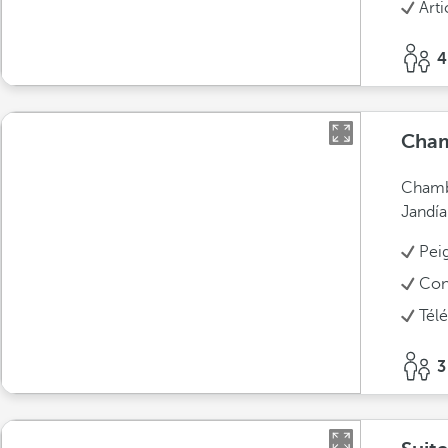
Arti
4
Cham
Chambr
Jandía
Pei
Conn
Tél
3