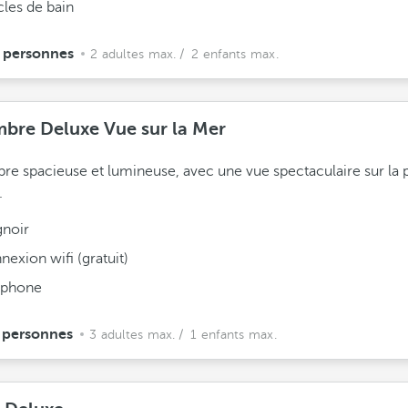
cles de bain
 personnes
2 adultes max.
/ 2 enfants max.
bre Deluxe Vue sur la Mer
e spacieuse et lumineuse, avec une vue spectaculaire sur la 
.
gnoir
exion wifi (gratuit)
éphone
 personnes
3 adultes max.
/ 1 enfants max.