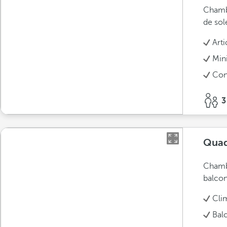
Chambr
de sole
Arti
Min
Conn
3
Quad
Chambr
balcon
Cli
Bal