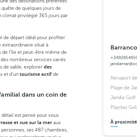
'une des destinations préférées
n quête de quelques jours de
climat privilégié 365 jours par
nt de départ idéal pour profiter
 extraordinaire situé à
Barranco 
es de l'île et peut-être même de
+349285465
r des nombreux services variés
jandiamar@oc
es de sable, explorer
des
s et d'un
tourisme actif
de
Aéroport de
Plage de Ja
familial dans un coin de
Jandía Golf
Playitas Gol
détail est pensé pour vous
À proximité
rrasse et vue sur la mer
aux
ix personnes, ses 487 chambres,