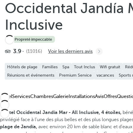
Occidental Jandía M
Ajouter aux favoris
Voir plus de photos et de vidéos
Inclusive
4.2
·
Propreté impeccable
3.9
(11016)
Voir les derniers avis
Hôtels de plage
Familles
Spa
Tout Inclus
Wifi gratuit
Réd
Réunions et événements
Premium Service
vacances
Sports 
Hôtel
Services
Chambres
Galerie
Installations
Avis
Offres
Questi
L'hôtel Occidental Jandía Mar - All Inclusive, 4 étoiles,
béné
privilégié face à l'une des plus belles et des plus longues plag
plage de Jandía,
avec environ 20 km de sable blanc et d'eaux 