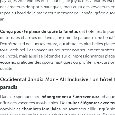
paysages volcaniques et ses dunes, ce joyau des Canaries est l
des amateurs de sports nautiques, mais aussi des voyageurs e
repos au bord de la mer à tout moment de l'année, grâce à son 
an.
Conçu pour le plaisir de toute la famille,
cet hôtel est le poi
de tous les charmes de Jandía, un coin de paradis d'une beauté
l'extrême sud de Fuerteventura, qui abrite les plus belles plag
tout l'archipel. Les voyageurs pourront non seulement profite
de l'hôtel, mais aussi se détendre sur d'impressionnantes plag
volcans,
pratiquer des sports nautiques ou profiter d'excursion
qualité.
Occidental Jandía Mar - All Inclusive : un hôtel 
paradis
Dans ce spectaculaire
hébergement à Fuerteventura,
chaque 
offrir des vacances inoubliables. Des
suites élégantes avec te
conviviales
chambres familiales
pouvant accueillir jusqu'à s