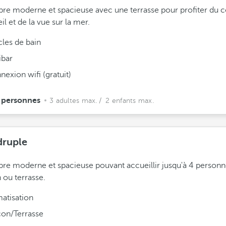
e moderne et spacieuse avec une terrasse pour profiter du 
il et de la vue sur la mer.
cles de bain
ibar
exion wifi (gratuit)
 personnes
3 adultes max.
/ 2 enfants max.
ruple
e moderne et spacieuse pouvant accueillir jusqu'à 4 personn
 ou terrasse.
matisation
con/Terrasse