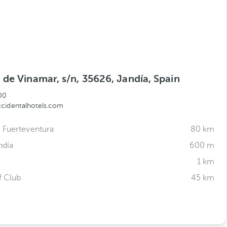
de Vinamar, s/n, 35626, Jandía, Spain
00
cidentalhotels.com
 Fuerteventura
80 km
ndía
600 m
1 km
f Club
45 km